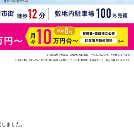
※掲載の航空写真は、2023年5月に撮影した写真にCG処理した画像になります。
※徒歩分数は1分＝80ｍ､車分数は時速40kmで算出しています｡時間帯･交通状況により異なる場合があります。
開しました。