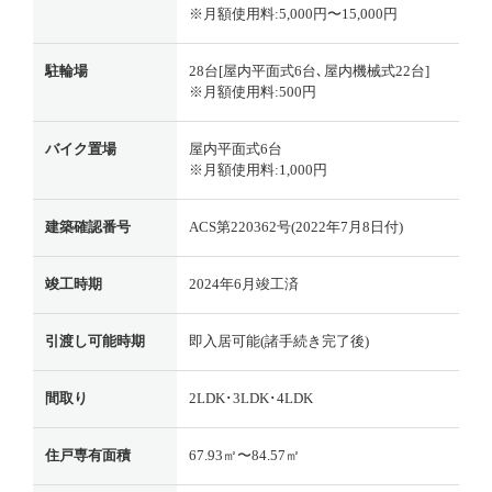
※月額使用料:5,000円〜15,000円
駐輪場
28台[屋内平面式6台､屋内機械式22台]
※月額使用料:500円
バイク置場
屋内平面式6台
※月額使用料:1,000円
建築確認番号
ACS第220362号(2022年7月8日付)
竣工時期
2024年6月竣工済
引渡し可能時期
即入居可能(諸手続き完了後)
間取り
2LDK･3LDK･4LDK
住戸専有面積
67.93㎡〜84.57㎡