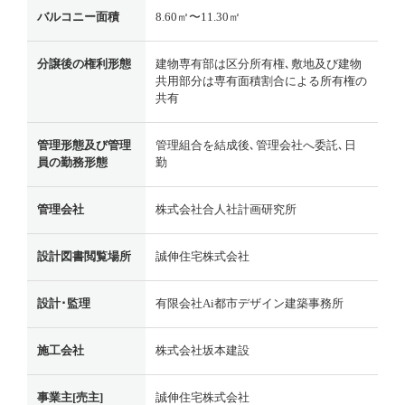
バルコニー面積
8.60㎡〜11.30㎡
分譲後の権利形態
建物専有部は区分所有権､敷地及び建物
共用部分は専有面積割合による所有権の
共有
管理形態及び管理
管理組合を結成後､管理会社へ委託､日
員の勤務形態
勤
管理会社
株式会社合人社計画研究所
設計図書閲覧場所
誠伸住宅株式会社
設計･監理
有限会社Ai都市デザイン建築事務所
施工会社
株式会社坂本建設
事業主[売主]
誠伸住宅株式会社