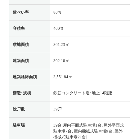
建ぺい率
80％
容積率
400％
敷地面積
801.23㎡
建築面積
302.10㎡
建築延床面積
3,551.84㎡
構造･規模
鉄筋コンクリート造･地上14階建
総戸数
39戸
駐車場
39台[屋内平面式駐車場1台､屋外平面式
駐車場7台､屋内機械式駐車場9台､屋外
機械式駐車場21台]