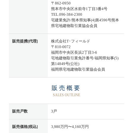
〒862-0950
熊本市中央区水前寺1丁目3番4号
TEL.096-384-2300
宅建業免許/熊本県知事(4)第4596号熊本
県宅地建物取引業協会会員
販売提携[代理]
株式会社T･フィールド
〒810-0072
福岡市中央区長浜2丁目3-6
宅地建物取引業免許番号/福岡県知事(5)
第14849号(公社)
福岡県宅地建物取引業協会会員
販売概要
SALES OUTLINE
販売戸数
3戸
販売価格[税込]
3,980万円〜4,160万円