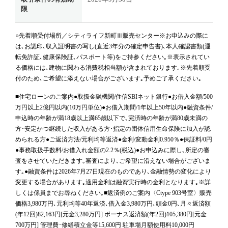
限
○先着順受付場所／シティライフ新町Ⅲ販売センター※お申込みの際に
は､お認印､収入証明書の写し(直近3年分の確定申告書)､本人確認書類(運
転免許証､健康保険証､パスポート等)をご持参ください｡※表示されてい
る価格には､建物に関わる消費税相当額が含まれております｡※先着順受
付のため､ご希望に添えない場合がございます｡予めご了承ください｡
■住宅ローンのご案内●取扱金融機関/住信SBIネット銀行●お借入金額/500
万円以上2億円以内(10万円単位)●お借入期間/1年以上50年以内●融資条件/
申込時の年齢が満18歳以上満65歳以下で､完済時の年齢が満80歳未満の
方･安定かつ継続した収入がある方･指定の団体信用生命保険に加入が認
められる方●ご返済方法/元利均等返済●金利/変動金利0.950％●保証料/0円
●事務取扱手数料/お借入れ金額の2.2％(税込)●お申込みに際し､所定の審
査をさせていただきます｡審査により､ご希望に沿えない場合がございま
す｡●融資条件は2026年7月27日現在のものであり､金融情勢の変化により
変更する場合があります｡適用金利は融資実行時の金利となります｡※詳
しくは係員までお尋ねください｡■返済例のご案内〈Ctype 903号室〉販売
価格3,980万円､元利均等40年返済､借入金3,980万円､頭金0円､月々返済額
(年12回)82,163円[元金3,280万円] ボーナス返済額(年2回)105,380円[元金
700万円] 管理費･修繕積立金等15,600円 駐車場月額使用料10,000円